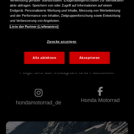
Verwendung genauer Standortdaten. Endgeräteeigenschaften zur Identifikation
Entdecken. Erleben. Am letzten Tag kehrt die
aktiv abfragen. Speichern von oder Zugriff auf Informationen auf einem
Gruppe wieder nach München zurück – mit
Endgerät. Personalisierte Werbung und Inhalte, Messung von Werbeleistung
Eindrücken, die bleiben.
und der Performance von Inhalten, Zielgruppenforschung sowie Entwicklung
und Verbesserung von Angeboten.
Liste der Partner (Lieferanten)
Alle Teilnehmer:innen fahren während des
gesamten Events die neue Honda CB1000GT. Ein
Motorrad, gebaut für lange Distanzen, Komfort und
Zwecke anzeigen
pures Fahrgefühl, das auf den Alpenpässen zeigt,
wofür es gemacht ist.
Alle ablehnen
Akzeptieren
Folge uns auf Instagram und Facebook:
Honda Motorrad
hondamotorrad_de