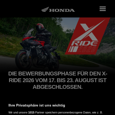
DIE BEWERBUNGSPHASE FÜR DEN X-
RIDE 2026 VOM 17. BIS 23. AUGUST IST
ABGESCHLOSSEN.
Wir melden uns bald bei allen, die uns auf dem X-
Ride begleiten werden.
Ihre Privatsphäre ist uns wichtig
Wir und unsere
1015
Partner speichern personenbezogene Daten, wie z. B.
Der Honda X-Ride ist mehr als ein Event – er ist