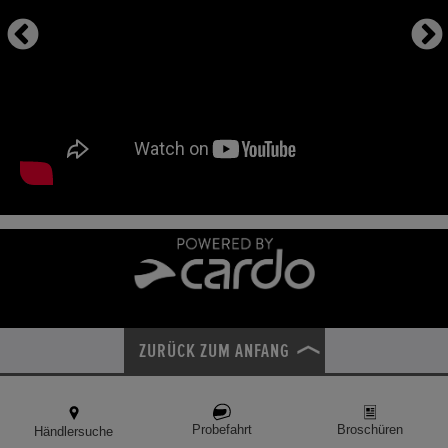
ZURÜCK ZUM ANFANG
Probefahrt
Broschüren
Händlersuche