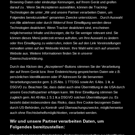
Browsing-Daten oder eindeutige Kennungen, auf Ihrem Gerät und greifen
eine Reise, die jedes Jahr neu gedacht wird. Nach
darauf zu . Wenn Sie Akzeptieren auswählen, können die Tracking-
dem ersten X-Ride 2024, bei dem auf Africa Twins
Technologien die unter „Wir und unsere Partner verarbeiten Daten, um
Folgendes bereitzustellen“ genannten Zwecke unterstützen. . Durch Auswahl
ein „X“ quer durch Deutschland gefahren wurde,
von Alle ablehnen oder durch Widerruf Ihrer Einwilligung werden diese
und dem zweiten X-Ride 2025, als mit der Transalp
Technologien deaktiviert. Wenn Tracker deaktiviert sind, erscheinen
und der NT1100 die Reise einmal von West nach
möglicherweise Inhalte und Anzeigen, die für Sie weniger relevant sind. Sie
Ost, quer durch Deutschland ging, geht das
können dieses Menü jederzeit erneut aufrufen, um Ihre Auswahl zu ändern
Format 2026 mit der neuen CB1000GT in die dritte
oder Ihre Einwilligung zu widerrufen, indem Sie auf den Link Voreinstellungen
verwalten unten auf der Webseite klicken. Ihre Wahl wirkt sich auf unsere/n
Runde. Dieses Jahr wird es ein
Website aus. Weitere Informationen finden Sie in unserer
grenzüberschreitendes alpines Abenteuer.
Datenschutzerklärung.
Durch das Klicken des „Akzeptieren“-Buttons stimmen Sie der Verarbeitung
Die neue Episode des X-Ride findet vom 17. bis
der auf Ihrem Gerät bzw. Ihrer Endeinrichtung gespeicherten Daten wie z.B.
23. August 2026 statt. Die Route startet in
persönlichen Identifikatoren oder IP-Adressen für die benannten
München und führt über ausgewählte Alpenpässe
Verarbeitungszwecke gem. § 25 Abs. 1 TTDSG sowie Art. 6 Abs. 1 lit. a
DSGVO zu. Beachten Sie, dass dabei auch eine Übermittlung in die USA durch
tief hinein nach Österreich. Kurvenreiche Strecken,
unsere Geschäftspartner erfolgen kann. Mit Ihrer Einwilligung stimmen Sie
beeindruckende Panoramen und intensive
zugleich gem. Art.49 Abs.1 S.1 lit.a DSGVO solchen Übermittlungen zu. Es
Fahrerlebnisse stehen im Mittelpunkt. Übernachtet
besteht dabei insbesondere das Risiko, dass Ihre Cookie-bezogenen Daten
wird in sorgfältig ausgewählten Motorradhotels, die
durch US-Behörden, zu Kontroll- und Überwachungszwecke, möglicherweise
genau auf die Bedürfnisse von Fahrern
auch ohne Rechtsbehelfsmöglichkeiten, verarbeitet werden.
abgestimmt sind.
Wir und unsere Partner verarbeiten Daten, um
Folgendes bereitzustellen:
Sechs Tage lang steht nur eines im Fokus: Fahren.