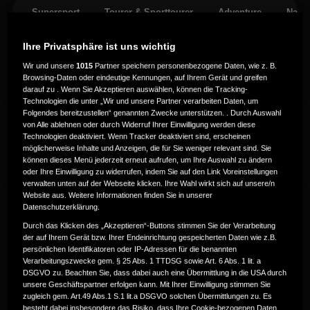
Supersport
Tourer & Sporttourer
Adventure
Naked
Ihre Privatsphäre ist uns wichtig
Wir und unsere
1015
Partner speichern personenbezogene Daten, wie z. B.
Browsing-Daten oder eindeutige Kennungen, auf Ihrem Gerät und greifen
darauf zu . Wenn Sie Akzeptieren auswählen, können die Tracking-
Technologien die unter „Wir und unsere Partner verarbeiten Daten, um
Folgendes bereitzustellen“ genannten Zwecke unterstützen. . Durch Auswahl
von Alle ablehnen oder durch Widerruf Ihrer Einwilligung werden diese
Technologien deaktiviert. Wenn Tracker deaktiviert sind, erscheinen
möglicherweise Inhalte und Anzeigen, die für Sie weniger relevant sind. Sie
können dieses Menü jederzeit erneut aufrufen, um Ihre Auswahl zu ändern
oder Ihre Einwilligung zu widerrufen, indem Sie auf den Link Voreinstellungen
verwalten unten auf der Webseite klicken. Ihre Wahl wirkt sich auf unsere/n
Website aus. Weitere Informationen finden Sie in unserer
Datenschutzerklärung.
CMX1100 REBEL
Durch das Klicken des „Akzeptieren“-Buttons stimmen Sie der Verarbeitung
der auf Ihrem Gerät bzw. Ihrer Endeinrichtung gespeicherten Daten wie z.B.
persönlichen Identifikatoren oder IP-Adressen für die benannten
Verarbeitungszwecke gem. § 25 Abs. 1 TTDSG sowie Art. 6 Abs. 1 lit. a
DSGVO zu. Beachten Sie, dass dabei auch eine Übermittlung in die USA durch
unsere Geschäftspartner erfolgen kann. Mit Ihrer Einwilligung stimmen Sie
zugleich gem. Art.49 Abs.1 S.1 lit.a DSGVO solchen Übermittlungen zu. Es
besteht dabei insbesondere das Risiko, dass Ihre Cookie-bezogenen Daten