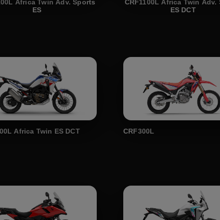
00L Africa Twin Adv. Sports
CRF1100L Africa Twin Adv. 
ES
ES DCT
00L Africa Twin ES DCT
CRF300L