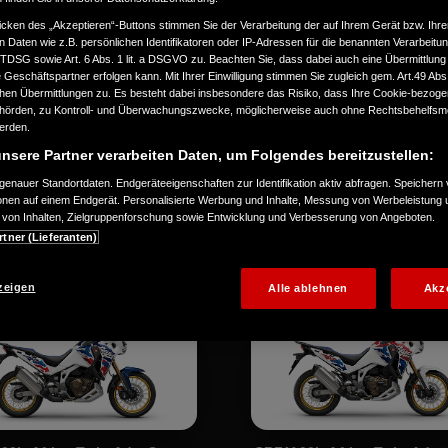
icken des „Akzeptieren“-Buttons stimmen Sie der Verarbeitung der auf Ihrem Gerät bzw. Ihre
n Daten wie z.B. persönlichen Identifikatoren oder IP-Adressen für die benannten Verarbei
TTDSG sowie Art. 6 Abs. 1 lit. a DSGVO zu. Beachten Sie, dass dabei auch eine Übermittlung
Geschäftspartner erfolgen kann. Mit Ihrer Einwilligung stimmen Sie zugleich gem. Art.49 Abs.1
n Übermittlungen zu. Es besteht dabei insbesondere das Risiko, dass Ihre Cookie-bezog
ünschten Umkreis, um verfügbare Neufahrzeuge bei Händl
örden, zu Kontroll- und Überwachungszwecke, möglicherweise auch ohne Rechtsbehelfsmö
werden.
nsere Partner verarbeiten Daten, um Folgendes bereitzustellen:
enauer Standortdaten. Endgeräteeigenschaften zur Identifikation aktiv abfragen. Speichern 
ionen auf einem Endgerät. Personalisierte Werbung und Inhalte, Messung von Werbeleistung 
von Inhalten, Zielgruppenforschung sowie Entwicklung und Verbesserung von Angeboten.
e
Naked & Allrounder
Custom & Cruiser
Leichtkrafträder
rtner (Lieferanten)
zeigen
Alle ablehnen
Akz