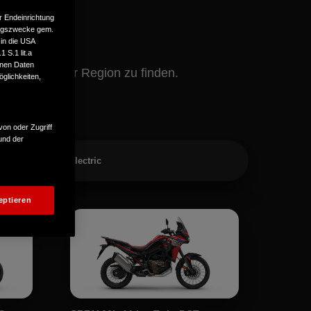
r Endeinrichtung
tungszwecke gem.
 in die USA
 S.1 lit.a
enen Daten
ern in deiner Region zu finden.
glichkeiten,
von oder Zugriff
und der
Roller
Electric
eptieren