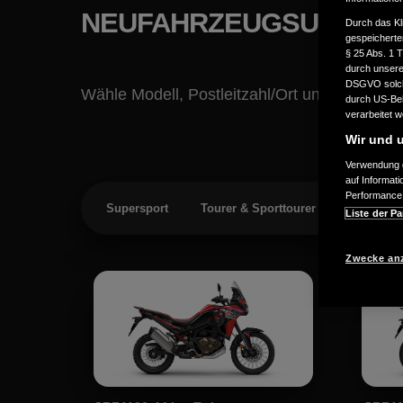
NEUFAHRZEUGSUCHE
Durch das Kl
gespeicherte
§ 25 Abs. 1 
durch unsere 
DSGVO solche
Wähle Modell, Postleitzahl/Ort und den gew
durch US-Beh
verarbeitet 
Wir und u
Verwendung g
auf Informat
Performance 
Supersport
Tourer & Sporttourer
Adventur
Liste der Pa
Zwecke an