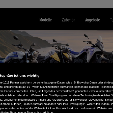
Modelle
Zubehör
Angebote
T
atsphäre ist uns wichtig
ere
1013
Partner speichern personenbezogene Daten, wie z. B. Browsing-Daten oder eindeu
rät und greifen darauf zu . Wenn Sie Akzeptieren auswählen, können die Tracking-Technologi
ere Partner verarbeiten Daten, um Folgendes bereitzustellen“ genannten Zwecke unterstütze
Alle ablehnen oder durch Widerruf Ihrer Einwilligung werden diese Technologien deaktiviert.
ind, erscheinen möglicherweise Inhalte und Anzeigen, die für Sie weniger relevant sind. Sie k
t erneut aufrufen, um Ihre Auswahl zu ändern oder Ihre Einwilligung zu widerrufen, indem Sie
gen verwalten unten auf der Webseite klicken. Ihre Wahl wirkt sich auf unsere/n Website aus
n finden Sie in unserer Datenschutzerklärung.