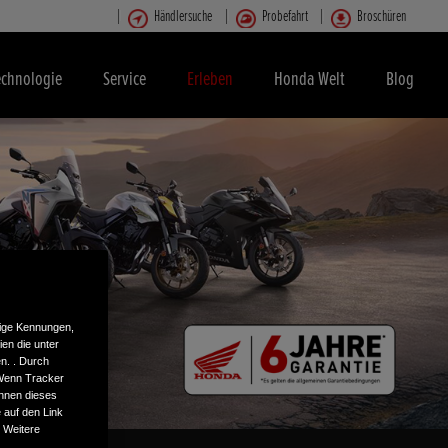
Händlersuche
Probefahrt
Broschüren
echnologie
Service
Erleben
Honda Welt
Blog
tige Kennungen,
en die unter
n. . Durch
 Wenn Tracker
önnen dieses
 auf den Link
. Weitere