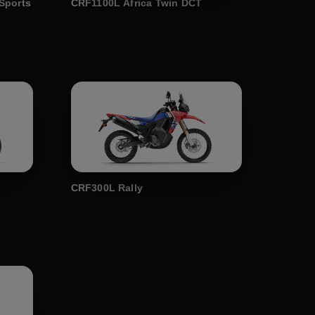
Sports
CRF1100L Africa Twin DCT
CRF300L Rally