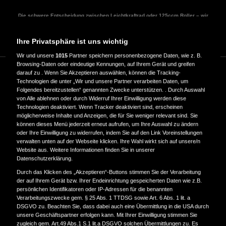
Die schwere Entscheidung zwischen Leichtkraftrad oder 125ccm Roller – wir
helfen dir!
Mit unserem Test findest du deinen perfekten Two-Wheeler in nur 2 Minuten.
Ihre Privatsphäre ist uns wichtig
Los geht´s, werde Teil der coolsten Community der Welt!
Wir und unsere
1015
Partner speichern personenbezogene Daten, wie z. B.
Browsing-Daten oder eindeutige Kennungen, auf Ihrem Gerät und greifen
darauf zu . Wenn Sie Akzeptieren auswählen, können die Tracking-
Technologien die unter „Wir und unsere Partner verarbeiten Daten, um
FRAGE 1/6
Folgendes bereitzustellen“ genannten Zwecke unterstützen. . Durch Auswahl
von Alle ablehnen oder durch Widerruf Ihrer Einwilligung werden diese
Technologien deaktiviert. Wenn Tracker deaktiviert sind, erscheinen
Wir starten ganz easy:
möglicherweise Inhalte und Anzeigen, die für Sie weniger relevant sind. Sie
können dieses Menü jederzeit erneut aufrufen, um Ihre Auswahl zu ändern
oder Ihre Einwilligung zu widerrufen, indem Sie auf den Link Voreinstellungen
WILLST DU EIN BIKE ODER EINEN
verwalten unten auf der Webseite klicken. Ihre Wahl wirkt sich auf unsere/n
Website aus. Weitere Informationen finden Sie in unserer
Datenschutzerklärung.
ROLLER?
Durch das Klicken des „Akzeptieren“-Buttons stimmen Sie der Verarbeitung
der auf Ihrem Gerät bzw. Ihrer Endeinrichtung gespeicherten Daten wie z.B.
persönlichen Identifikatoren oder IP-Adressen für die benannten
Verarbeitungszwecke gem. § 25 Abs. 1 TTDSG sowie Art. 6 Abs. 1 lit. a
DSGVO zu. Beachten Sie, dass dabei auch eine Übermittlung in die USA durch
unsere Geschäftspartner erfolgen kann. Mit Ihrer Einwilligung stimmen Sie
zugleich gem. Art.49 Abs.1 S.1 lit.a DSGVO solchen Übermittlungen zu. Es