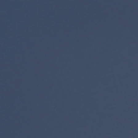
60314 Frankfurt am Main
Kontaktieren Sie uns
Honda.Bank@honda-eu.com
069 4898-0
Honda Motorrad Händler finden
Händlersuche
Neu: Booklet 2026
Download Booklet