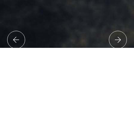
UNKOMPLIZIERT UND INDIVIDUELL
Werden Sie mit top-
aktuellem Motorrad-