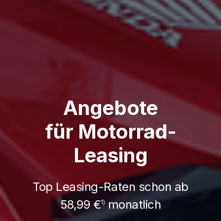
Angebote
für Motorrad-
2,99 % eff.
Leasing
Probe fahren
Jahreszins
vor Ort
Top Leasing-Raten schon ab
nur für Fahrschulen
58,99 €
monatlich
1)
bei Ihrem Honda
Motorrad Händler
Jetzt entdecken