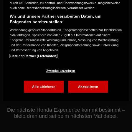
durch US-Behörden, zu Kontroll- und Überwachungszwecke, möglicherweise
Honda wird auch in Zukunft besondere Testfahrten,
auch ohne Rechtsbehelfsmöglichkeiten, verarbeitet werden.
Events und Aktionen für Motorradfans anbieten.
Wir und unsere Partner verarbeiten Daten, um
Folge uns auf Instagram und Facebook und schau
Folgendes bereitzustellen:
regelmäßig auf unserer Website vorbei, damit du
Verwendung genauer Standortdaten. Endgeräteeigenschaften zur Identifikation
keine zukünftigen Highlights verpasst.
aktiv abfragen. Speichern von oder Zugriff auf Informationen auf einem
Endgerät. Personalisierte Werbung und Inhalte, Messung von Werbeleistung
und der Performance von Inhalten, Zielgruppenforschung sowie Entwicklung
Folge uns auf Instagram und Facebook und schau
und Verbesserung von Angeboten.
regelmäßig auf unserer Website vorbei, um keine
Liste der Partner (Lieferanten)
zukünftigen Chancen zu verpassen:
Zwecke anzeigen
Alle ablehnen
Akzeptieren
Honda Motorrad
hondamotorrad_de
Die nächste Honda Experience kommt bestimmt –
bleib dran und sei beim nächsten Mal dabei.