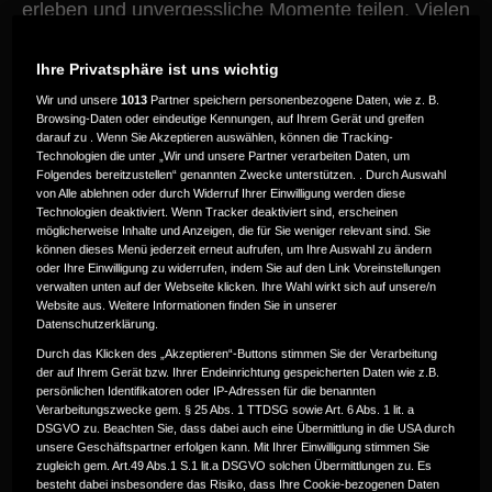
erleben und unvergessliche Momente teilen. Vielen
Dank an alle, die dabei waren und dieses Event zu
etwas Besonderem gemacht haben. Im Video
Ihre Privatsphäre ist uns wichtig
erhältst du einen Eindruck von den Highlights des
Testrides und den Erlebnissen vor Ort.
Wir und unsere
1013
Partner speichern personenbezogene Daten, wie z. B.
Browsing-Daten oder eindeutige Kennungen, auf Ihrem Gerät und greifen
darauf zu . Wenn Sie Akzeptieren auswählen, können die Tracking-
Technologien die unter „Wir und unsere Partner verarbeiten Daten, um
Folgendes bereitzustellen“ genannten Zwecke unterstützen. . Durch Auswahl
von Alle ablehnen oder durch Widerruf Ihrer Einwilligung werden diese
Technologien deaktiviert. Wenn Tracker deaktiviert sind, erscheinen
möglicherweise Inhalte und Anzeigen, die für Sie weniger relevant sind. Sie
können dieses Menü jederzeit erneut aufrufen, um Ihre Auswahl zu ändern
oder Ihre Einwilligung zu widerrufen, indem Sie auf den Link Voreinstellungen
verwalten unten auf der Webseite klicken. Ihre Wahl wirkt sich auf unsere/n
Website aus. Weitere Informationen finden Sie in unserer
Datenschutzerklärung.
Durch das Klicken des „Akzeptieren“-Buttons stimmen Sie der Verarbeitung
der auf Ihrem Gerät bzw. Ihrer Endeinrichtung gespeicherten Daten wie z.B.
persönlichen Identifikatoren oder IP-Adressen für die benannten
Verarbeitungszwecke gem. § 25 Abs. 1 TTDSG sowie Art. 6 Abs. 1 lit. a
DSGVO zu. Beachten Sie, dass dabei auch eine Übermittlung in die USA durch
unsere Geschäftspartner erfolgen kann. Mit Ihrer Einwilligung stimmen Sie
zugleich gem. Art.49 Abs.1 S.1 lit.a DSGVO solchen Übermittlungen zu. Es
besteht dabei insbesondere das Risiko, dass Ihre Cookie-bezogenen Daten