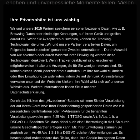
erleben und unvergessliche Momente teilen. Vielen
Dank an alle, die dabei waren und dieses Event zu
etwas Besonderem gemacht haben. Im Video
Ihre Privatsphäre ist uns wichtig
erhältst du einen Eindruck von den Highlights des
Testrides und den Erlebnissen vor Ort.
Wir und unsere
1015
Partner speichern personenbezogene Daten, wie z. B.
Browsing-Daten oder eindeutige Kennungen, auf Ihrem Gerät und greifen
darauf zu . Wenn Sie Akzeptieren auswählen, können die Tracking-
Technologien die unter „Wir und unsere Partner verarbeiten Daten, um
Folgendes bereitzustellen“ genannten Zwecke unterstützen. . Durch Auswahl
von Alle ablehnen oder durch Widerruf Ihrer Einwilligung werden diese
Technologien deaktiviert. Wenn Tracker deaktiviert sind, erscheinen
möglicherweise Inhalte und Anzeigen, die für Sie weniger relevant sind. Sie
können dieses Menü jederzeit erneut aufrufen, um Ihre Auswahl zu ändern
oder Ihre Einwilligung zu widerrufen, indem Sie auf den Link Voreinstellungen
verwalten unten auf der Webseite klicken. Ihre Wahl wirkt sich auf unsere/n
Website aus. Weitere Informationen finden Sie in unserer
Datenschutzerklärung.
Durch das Klicken des „Akzeptieren“-Buttons stimmen Sie der Verarbeitung
der auf Ihrem Gerät bzw. Ihrer Endeinrichtung gespeicherten Daten wie z.B.
persönlichen Identifikatoren oder IP-Adressen für die benannten
Verarbeitungszwecke gem. § 25 Abs. 1 TTDSG sowie Art. 6 Abs. 1 lit. a
DSGVO zu. Beachten Sie, dass dabei auch eine Übermittlung in die USA durch
unsere Geschäftspartner erfolgen kann. Mit Ihrer Einwilligung stimmen Sie
zugleich gem. Art.49 Abs.1 S.1 lit.a DSGVO solchen Übermittlungen zu. Es
besteht dabei insbesondere das Risiko, dass Ihre Cookie-bezogenen Daten