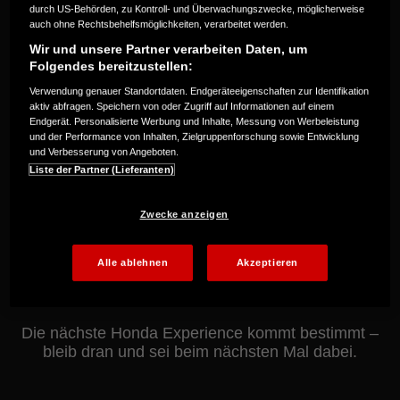
durch US-Behörden, zu Kontroll- und Überwachungszwecke, möglicherweise
Honda wird auch in Zukunft besondere Testfahrten,
auch ohne Rechtsbehelfsmöglichkeiten, verarbeitet werden.
Events und Aktionen für Motorradfans anbieten.
Wir und unsere Partner verarbeiten Daten, um
Folge uns auf Instagram und Facebook und schau
Folgendes bereitzustellen:
regelmäßig auf unserer Website vorbei, damit du
Verwendung genauer Standortdaten. Endgeräteeigenschaften zur Identifikation
keine zukünftigen Highlights verpasst.
aktiv abfragen. Speichern von oder Zugriff auf Informationen auf einem
Endgerät. Personalisierte Werbung und Inhalte, Messung von Werbeleistung
und der Performance von Inhalten, Zielgruppenforschung sowie Entwicklung
Folge uns auf Instagram und Facebook und schau
und Verbesserung von Angeboten.
regelmäßig auf unserer Website vorbei, um keine
Liste der Partner (Lieferanten)
zukünftigen Chancen zu verpassen:
Zwecke anzeigen
Alle ablehnen
Akzeptieren
Honda Motorrad
hondamotorrad_de
Die nächste Honda Experience kommt bestimmt –
bleib dran und sei beim nächsten Mal dabei.