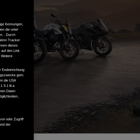
tige Kennungen,
en die unter
n. . Durch
 Wenn Tracker
önnen dieses
 auf den Link
. Weitere
r Endeinrichtung
tungszwecke gem.
 in die USA
 S.1 lit.a
enen Daten
glichkeiten,
von oder Zugriff
und der