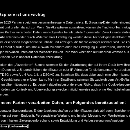
atsphäre ist uns wichtig
Modelle 2026
Neufahrzeug finden
ere
1013
Partner speichern personenbezogene Daten, wie z. B. Browsing-Daten oder eindeu
rät und greifen darauf zu . Wenn Sie Akzeptieren auswählen, können die Tracking-Technologi
ere Partner verarbeiten Daten, um Folgendes bereitzustellen“ genannten Zwecke unterstütze
Alle ablehnen oder durch Widerruf Ihrer Einwilligung werden diese Technologien deaktiviert.
ind, erscheinen möglicherweise Inhalte und Anzeigen, die für Sie weniger relevant sind. Sie k
t erneut aufrufen, um Ihre Auswahl zu ändern oder Ihre Einwilligung zu widerrufen, indem Sie
gen verwalten unten auf der Webseite klicken. Ihre Wahl wirkt sich auf unsere/n Website aus
n finden Sie in unserer Datenschutzerklärung.
icken des „Akzeptieren“-Buttons stimmen Sie der Verarbeitung der auf Ihrem Gerät bzw. Ihre
n Daten wie z.B. persönlichen Identifikatoren oder IP-Adressen für die benannten Verarbei
TTDSG sowie Art. 6 Abs. 1 lit. a DSGVO zu. Beachten Sie, dass dabei auch eine Übermittlung
Geschäftspartner erfolgen kann. Mit Ihrer Einwilligung stimmen Sie zugleich gem. Art.49 Abs.1
n Übermittlungen zu. Es besteht dabei insbesondere das Risiko, dass Ihre Cookie-bezog
örden, zu Kontroll- und Überwachungszwecke, möglicherweise auch ohne Rechtsbehelfsmö
werden.
nsere Partner verarbeiten Daten, um Folgendes bereitzustellen:
enauer Standortdaten. Endgeräteeigenschaften zur Identifikation aktiv abfragen. Speichern 
ionen auf einem Endgerät. Personalisierte Werbung und Inhalte, Messung von Werbeleistung 
von Inhalten, Zielgruppenforschung sowie Entwicklung und Verbesserung von Angeboten.
rtner (Lieferanten)