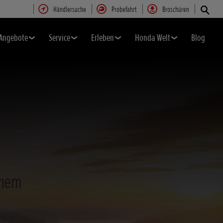
Händlersuche
Probefahrt
Broschüren
Angebote
Service
Erleben
Honda Welt
Blog
inem
her.