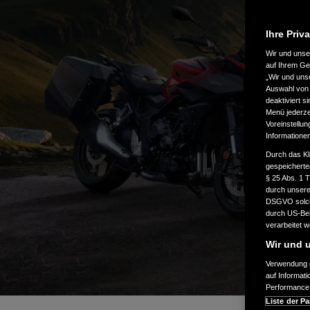
Ihre Priv
Wir und uns
auf Ihrem Ge
„Wir und uns
Auswahl von 
deaktiviert s
Menü jederzei
Voreinstellun
Informatione
Durch das Kl
gespeicherte
§ 25 Abs. 1 
durch unsere 
DSGVO solche
durch US-Beh
verarbeitet 
Wir und u
Verwendung g
auf Informat
Performance 
Liste der Pa