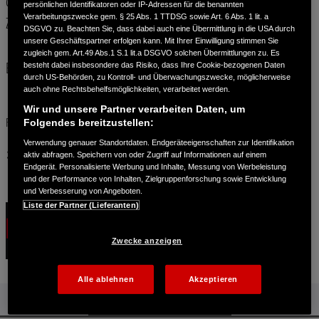
das Fahren mit voll bepackten Taschen auf großen Touren keine
persönlichen Identifikatoren oder IP-Adressen für die benannten
Verarbeitungszwecke gem. § 25 Abs. 1 TTDSG sowie Art. 6 Abs. 1 lit. a
Zweifel über Ihr Fahrkönnen aufkommen.
DSGVO zu. Beachten Sie, dass dabei auch eine Übermittlung in die USA durch
unsere Geschäftspartner erfolgen kann. Mit Ihrer Einwilligung stimmen Sie
zugleich gem. Art.49 Abs.1 S.1 lit.a DSGVO solchen Übermittlungen zu. Es
besteht dabei insbesondere das Risiko, dass Ihre Cookie-bezogenen Daten
Bitte wählen Sie Ihren Veranstaltungsort
durch US-Behörden, zu Kontroll- und Überwachungszwecke, möglicherweise
auch ohne Rechtsbehelfsmöglichkeiten, verarbeitet werden.
Wir und unsere Partner verarbeiten Daten, um
ERLENSEE – NÄHE
FRANKFURT/MAIN
Folgendes bereitzustellen:
Verwendung genauer Standortdaten. Endgeräteeigenschaften zur Identifikation
aktiv abfragen. Speichern von oder Zugriff auf Informationen auf einem
Endgerät. Personalisierte Werbung und Inhalte, Messung von Werbeleistung
und der Performance von Inhalten, Zielgruppenforschung sowie Entwicklung
und Verbesserung von Angeboten.
TEMPLIN – NÄHE BERLIN
Liste der Partner (Lieferanten)
Zwecke anzeigen
Alle ablehnen
Akzeptieren
ZURÜCK ZUM ANFANG