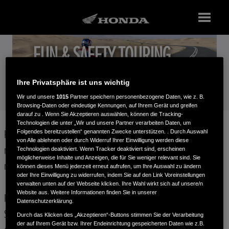
FUN & SAFETY TOURING
Ihre Privatsphäre ist uns wichtig
Wir und unsere
1015
Partner speichern personenbezogene Daten, wie z. B.
Browsing-Daten oder eindeutige Kennungen, auf Ihrem Gerät und greifen
darauf zu . Wenn Sie Akzeptieren auswählen, können die Tracking-
Technologien die unter „Wir und unsere Partner verarbeiten Daten, um
Folgendes bereitzustellen“ genannten Zwecke unterstützen. . Durch Auswahl
Raus aus dem Alltag. Jetzt. Die Lust, Neues zu entdecken – das
von Alle ablehnen oder durch Widerruf Ihrer Einwilligung werden diese
macht die Africa Twin Adventure Sports aus. Sie bietet alles, was
Technologien deaktiviert. Wenn Tracker deaktiviert sind, erscheinen
möglicherweise Inhalte und Anzeigen, die für Sie weniger relevant sind. Sie
man fürs Abenteuer braucht.
können dieses Menü jederzeit erneut aufrufen, um Ihre Auswahl zu ändern
oder Ihre Einwilligung zu widerrufen, indem Sie auf den Link Voreinstellungen
verwalten unten auf der Webseite klicken. Ihre Wahl wirkt sich auf unsere/n
Website aus. Weitere Informationen finden Sie in unserer
Fun & Safety Touring kombiniert alle Features, die auf langen
Datenschutzerklärung.
Strecken zum Einsatz kommen. Nach dem Training lässt bei Ihnen
Durch das Klicken des „Akzeptieren“-Buttons stimmen Sie der Verarbeitung
der auf Ihrem Gerät bzw. Ihrer Endeinrichtung gespeicherten Daten wie z.B.